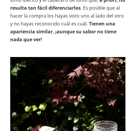
lomo ibérico y el cabecero de lomo que,
a priori, no
resulta tan fácil diferenciarlos
. Es posible que al
hacer la compra los hayas visto uno al lado del otro
y no hayas reconocido cuál es cuál.
Tienen una
apariencia similar, ¡aunque su sabor no tiene
nada que ver!