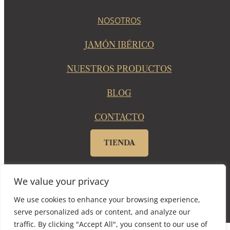
NOSOTROS
JAMÓN IBÉRICO
NUESTROS PRODUCTOS
BLOG
CONTACTO
TIENDA
© 2025 Dehesa Barón De Ley |
Aviso legal
|
Política de
We value your privacy
privacidad
|
Política de Cookies
|
Canal ético
We use cookies to enhance your browsing experience,
serve personalized ads or content, and analyze our
traffic. By clicking "Accept All", you consent to our use of