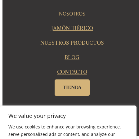
NOSOTROS
JAMÓN IBÉRICO
NUESTROS PRODUCTOS
BLOG
CONTACTO
TIENDA
© 2025 Dehesa Barón De Ley |
Aviso legal
|
Política de
We value your privacy
privacidad
|
Política de Cookies
|
Canal ético
We use cookies to enhance your browsing experience,
serve personalized ads or content, and analyze our